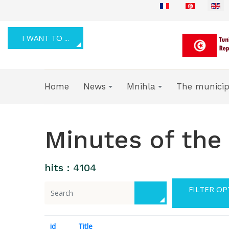
I WANT TO ...
Home
News
Mnihla
The municip
Minutes of the
hits : 4104
id
Title