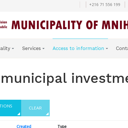
+216 71 556 199
ality
Services
Access to information
Cont
 municipal investm
FILTER OPTIONS
CLEAR
Created
Type